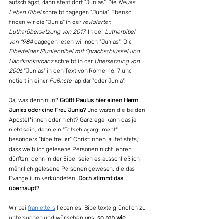
aufschlägst, dann steht dort "Junias". Die 
Neues 
Leben Bibel
 schreibt dagegen "Junia". Ebenso 
finden wir die "Junia" in der 
revidierten 
Lutherübersetzung von 2017
. In der 
Lutherbibel 
von 1984
 dagegen lesen wir noch "Junias". Die 
Elberfelder Studienbibel mit Sprachschlüssel und 
Handkonkordanz 
schreibt in der 
Übersetzung von 
2006
 "Junias" in den Text von Römer 16, 7 und 
notiert in einer 
Fußnote 
lapidar "oder Junia".
Ja, was denn nun? 
Grüßt Paulus hier einen Herrn 
Junias oder eine Frau Junia?
 Und waren die beiden 
Apostel*innen oder nicht? Ganz egal kann das ja 
nicht sein, denn ein "Totschlagargument" 
besonders "bibeltreuer" Christ:innen lautet stets, 
dass weiblich gelesene Personen nicht lehren 
dürften, denn in der Bibel seien es ausschließlich 
männlich gelesene Personen gewesen, die das 
Evangelium verkündeten. 
Doch stimmt das 
überhaupt?
Wir bei 
franletters
 lieben es, Bibeltexte gründlich zu 
untersuchen und wünschen uns, 
so nah wie 