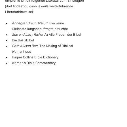
empfehle ich dir folgende Literatur zum Einsteigen 
(dort findest du dann jeweils weiterführende 
Literaturhinweise):
Annegret Braun
: Warum Eva keine 
Gleichstellungsbeauftragte brauchte
Sue and Larry Richards
: Alle Frauen der Bibel
Die BasisBibel
Beth Allison Barr
: The Making of Biblical 
Womanhood
Harper Collins Bible Dictionary
Women's Bible Commentary
https://de.wikipedia.org/wiki/Junia_(Apostel)
POSTER