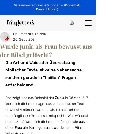
Versandkostenfreie Lieferung ab 60€ innerhalb
Deutschlands :)
Dr. Franziska Kruppa
26. Sept. 2024
Wurde Junia als Frau bewusst aus
der Bibel gelöscht?
Die Art und Weise der Übersetzung 
biblischer Texte ist keine Nebensache, 
sondern gerade in "heißen" Fragen 
entscheidend.
Das zeigt uns das Beispiel der 
Junia
 in Römer 16, 7. 
Wenn ich dir heute sage, dass ein biblischer Text 
bewusst verändert wurde - also nicht mehr dem 
ursprünglichen Grundtext entspricht - Was würdest 
du denken? Wenn ich dir heute aufzeige, wie 
aus 
einer Frau ein Mann gemacht wurde
 in der Bibel - 
Wärst du empört?