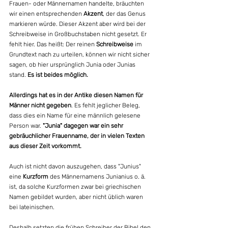
Frauen- oder Männernamen handelte, bräuchten 
wir einen entsprechenden 
Akzent
, der das Genus 
markieren würde. Dieser Akzent aber wird bei der 
Schreibweise in Großbuchstaben nicht gesetzt. Er 
fehlt hier. 
Das heißt: Der reinen 
Schreibweise
 im 
Grundtext nach zu urteilen, können wir nicht sicher 
sagen, ob hier ursprünglich Junia oder Junias 
stand. 
Es ist beides möglich.
Allerdings hat es in der Antike diesen Namen für 
Männer nicht gegeben
. Es fehlt jeglicher Beleg, 
dass dies ein Name für eine männlich gelesene 
Person war. 
"Junia" dagegen war ein sehr 
gebräuchlicher Frauenname, der in vielen Texten 
aus dieser Zeit vorkommt.
Auch ist nicht davon auszugehen, dass "Junius" 
eine 
Kurzform
 des Männernamens Junianius o. ä. 
ist, da solche Kurzformen zwar bei griechischen 
Namen gebildet wurden, aber nicht üblich waren 
bei lateinischen.  
Deshalb setzten die frühen Schreiber der Bibel den 