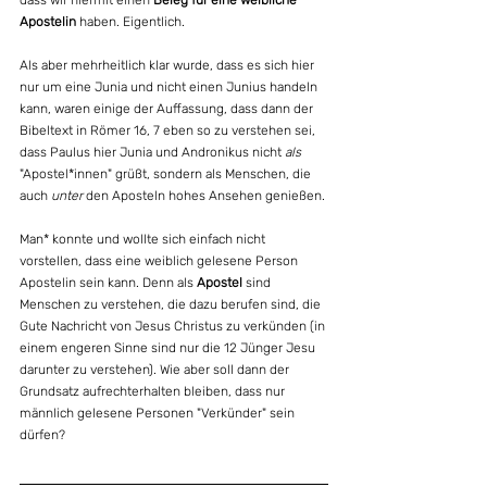
dass wir hiermit einen 
Beleg für eine weibliche 
Apostelin
 haben. Eigentlich.
Als aber mehrheitlich klar wurde, dass es sich hier 
nur um eine Junia und nicht einen Junius handeln 
kann, waren einige der Auffassung, dass dann der 
Bibeltext in Römer 16, 7 eben so zu verstehen sei, 
dass Paulus hier Junia und Andronikus nicht 
als
"Apostel*innen" grüßt, sondern als Menschen, die 
auch 
unter
 den Aposteln hohes Ansehen genießen.
Man* konnte und wollte sich einfach nicht 
vorstellen, dass eine weiblich gelesene Person 
Apostelin sein kann. Denn als 
Apostel
 sind 
Menschen zu verstehen, die dazu berufen sind, die 
Gute Nachricht von Jesus Christus zu verkünden (in 
einem engeren Sinne sind nur die 12 Jünger Jesu 
darunter zu verstehen). Wie aber soll dann der 
Grundsatz aufrechterhalten bleiben, dass nur 
männlich gelesene Personen "Verkünder" sein 
dürfen?