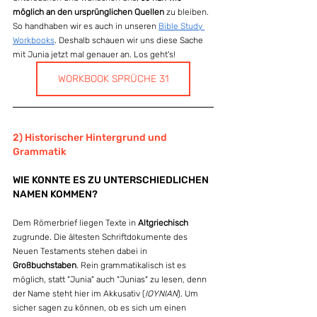
möglich an den ursprünglichen Quellen
 zu bleiben. 
So handhaben wir es auch in unseren 
Bible Study 
Workbooks
. Deshalb schauen wir uns diese Sache 
mit Junia jetzt mal genauer an. Los geht's!
WORKBOOK SPRÜCHE 31
2) Historischer Hintergrund und 
Grammatik
WIE KONNTE ES ZU UNTERSCHIEDLICHEN 
NAMEN KOMMEN? 
Dem Römerbrief liegen Texte in 
Altgriechisch
zugrunde. Die ältesten Schriftdokumente des 
Neuen Testaments stehen dabei in 
Großbuchstaben
.
Rein grammatikalisch ist es 
möglich, statt "Junia" auch "Junias" zu lesen, denn 
der Name steht hier im Akkusativ (
IOYNIAN
). Um 
sicher sagen zu können
, ob es sich um einen 