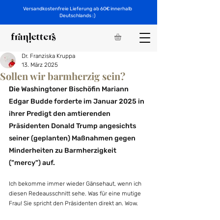
Versandkostenfreie Lieferung ab 60€ innerhalb
Deutschlands :)
Dr. Franziska Kruppa
13. März 2025
Sollen wir barmherzig sein?
Die 
Washingtoner Bischöfin Mariann 
Edgar Budde forderte im Januar 2025 in 
ihrer Predigt den amtierenden 
Präsidenten Donald Trump angesichts 
seiner (geplanten) Maßnahmen gegen 
Minderheiten zu Barmherzigkeit 
("mercy") auf
.
Ich bekomme immer wieder Gänsehaut, wenn ich 
diesen Redeausschnitt sehe. Was für eine mutige 
Frau! Sie spricht den Präsidenten direkt an. Wow.