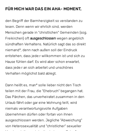
FÜR MICH WAR DAS EIN AHA- MOMENT, 
den Begriff der Barmherzigkeit so verstanden zu 
lesen. Denn wenn wir ehrlich sind, werden 
Menschen gerade in "christlichen" Gemeinden (sog. 
Freikirchen) oft 
ausgeschlossen
 wegen angeblich 
sündhaften Verhaltens. Natürlich sagt das so direkt 
niemand*, denn nach außen soll der Eindruck 
entstehen, dass jede:r willkommen ist und sich zu 
Hause fühlen darf. Es wird aber schon erwartet, 
dass jede:r an sich arbeitet und unschönes 
Verhalten möglichst bald ablegt.
Dann heißt es, man* solle lieber nicht den Tisch 
teilen mit der Frau, die "Ehebruch" begangen hat. 
Das Pärchen, das unverheiratet zusammen in den 
Urlaub fährt oder gar eine Wohnung teilt, wird 
niemals verantwortungsvolle Aufgaben 
übernehmen dürfen oder fortan von ihnen 
ausgeschlossen werden. Jegliche "Abweichung" 
von Heterosexualität und "christlicher" sexueller 