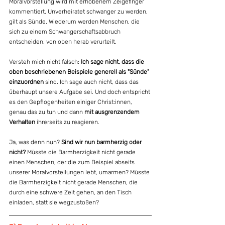
Moralvorstellung wird mit erhobenem Zeigefinger 
kommentiert. Unverheiratet schwanger zu werden, 
gilt als Sünde. Wiederum werden Menschen, die 
sich zu einem Schwangerschaftsabbruch 
entscheiden, von oben herab verurteilt. 
Versteh mich nicht falsch: 
Ich sage nicht, dass die 
oben beschriebenen Beispiele generell als "Sünde" 
einzuordnen
 sind. Ich sage auch nicht, dass das 
überhaupt unsere Aufgabe sei. Und doch entspricht 
es den Gepflogenheiten einiger Christ:innen, 
genau das zu tun und dann 
mit ausgrenzendem 
Verhalten
 ihrerseits zu reagieren.
Ja, was denn nun? 
Sind wir nun barmherzig oder 
nicht? 
Müsste die Barmherzigkeit nicht gerade 
einen Menschen, der:die zum Beispiel abseits 
unserer Moralvorstellungen lebt, umarmen? Müsste 
die Barmherzigkeit nicht gerade Menschen, die 
durch eine schwere Zeit gehen, an den Tisch 
einladen, statt sie wegzustoßen? 