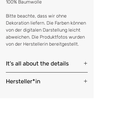
100% Baumwolle
Bitte beachte, dass wir ohne
Dekoration liefern. Die Farben können
von der digitalen Darstellung leicht
abweichen. Die Produktfotos wurden
von der Herstellerin bereitgestellt.
It's all about the details
Garn gezwirnt aus 4 Grundfäden
Hersteller*in
hergestellt aus 100% Baumwolle, Oeko-
Tex® Standard 100 zertifiziert
GARN & MEHR Inh. Birgit Hahn
Garnstärke ca. 2mm
Philipp-Holzmann-Str. 2A
Garn gespult auf braune Papphülse aus
63303 Dreieich
ungeblichenem Kraftpapier
shop@garn-und-mehr.de
Banderole aus 100% Recyclingpapier
Größe der Garnrolle 75 mm x 30 mm
Vertrag widerrufen
(Höhe x Breite)
nicht zum Kochen geeignet