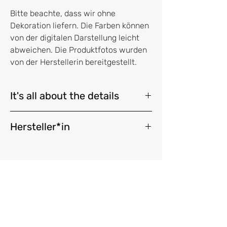
Bitte beachte, dass wir ohne
Dekoration liefern. Die Farben können
von der digitalen Darstellung leicht
abweichen. Die Produktfotos wurden
von der Herstellerin bereitgestellt.
It's all about the details
Garn gezwirnt aus 4 Grundfäden
Hersteller*in
hergestellt aus 100% Baumwolle, Oeko-
Tex® Standard 100 zertifiziert
GARN & MEHR Inh. Birgit Hahn
Garnstärke ca. 1mm
Philipp-Holzmann-Str. 2A
Garn gespult auf braune Papphülse aus
63303 Dreieich
ungeblichenem Kraftpapier
shop@garn-und-mehr.de
Banderole aus 100% Recyclingpapier
Größe der Garnrolle 75 mm x 30 mm
Vertrag widerrufen
(Höhe x Breite)
ca. 16g Garn pro Rolle
nicht zum Kochen geeignet