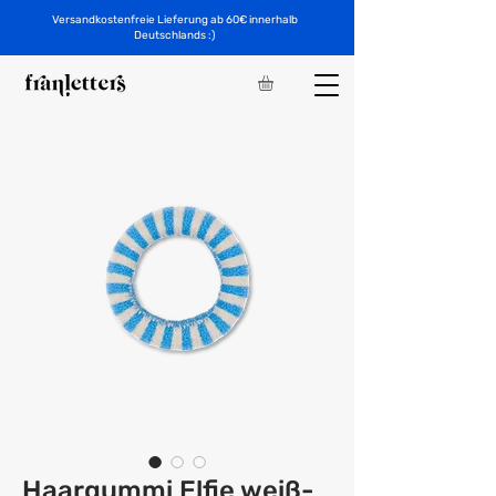
Versandkostenfreie Lieferung ab 60€ innerhalb
Deutschlands :)
Haargummi Elfie weiß-