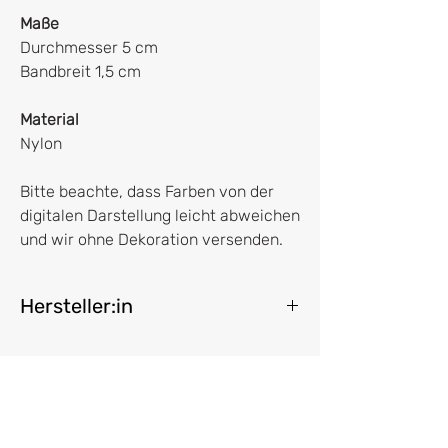
Maße
Durchmesser 5 cm
Bandbreit 1,5 cm
Material
Nylon
Bitte beachte, dass Farben von der
digitalen Darstellung leicht abweichen
und wir ohne Dekoration versenden.
Hersteller:in
HERR&FRAUHEMPEL GmbH
Leonie und Dominik Hempelmann
Bremer Weg 2
32683 Barntrup
frage@herrundfrauhempel.de
Vertrag widerrufen