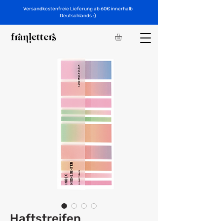
Versandkostenfreie Lieferung ab 60€ innerhalb
Deutschlands :)
Haftstreifen