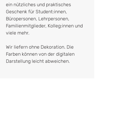
ein nützliches und praktisches
Geschenk für Student:innen,
Büropersonen, Lehrpersonen,
Familienmitglieder, Kolleg:innen und
viele mehr.
Wir liefern ohne Dekoration. Die
Farben können von der digitalen
Darstellung leicht abweichen.
It's all about the details
designt von einem von Frauen
Hersteller*in
geführten Münchner Label
Hergestellt aus hochwertigem PET-
ordinate e.K.
Material, wasserfest und beschreibbar.
Bsuchweg 9
Das durchsichtige Design verdeckt
86576 Schiltberg
KEINE markierten Informationen. Ideal