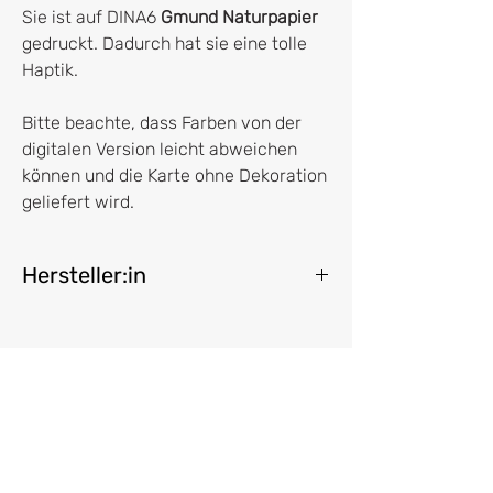
Sie ist auf DINA6
Gmund Naturpapier
gedruckt. Dadurch hat sie eine tolle
Haptik.
Bitte beachte, dass Farben von der
digitalen Version leicht abweichen
können und die Karte ohne Dekoration
geliefert wird.
Hersteller:in
franletters
Dr. Franziska Kruppa
Roßmarkt 4
80331 München
franziska@franletters.com
Vertrag widerrufen