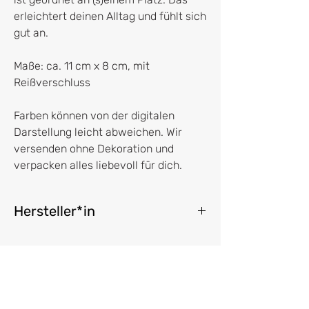
erleichtert deinen Alltag und fühlt sich
gut an.
Maße: ca. 11 cm x 8 cm, mit
Reißverschluss
Farben können von der digitalen
Darstellung leicht abweichen. Wir
versenden ohne Dekoration und
verpacken alles liebevoll für dich.
Hersteller*in
Papier Tiger
5 rue des Filles du Calvaire
75003 Paris
hello@papiertigrefr
Vertrag widerrufen