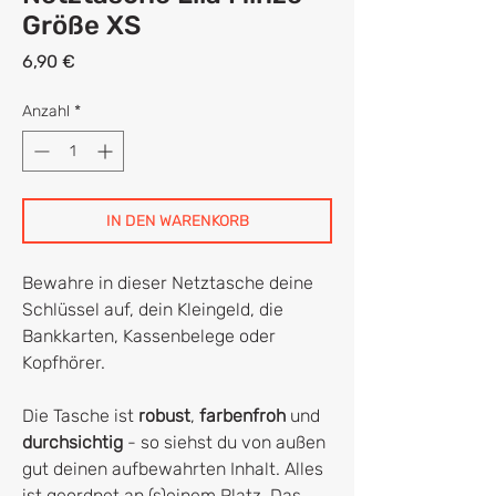
Größe XS
Preis
6,90 €
Anzahl
*
IN DEN WARENKORB
Bewahre in dieser Netztasche deine
Schlüssel auf, dein Kleingeld, die
Bankkarten, Kassenbelege oder
Kopfhörer.
Die Tasche ist
robust
,
farbenfroh
und
durchsichtig
- so siehst du von außen
gut deinen aufbewahrten Inhalt. Alles
ist geordnet an (s)einem Platz. Das