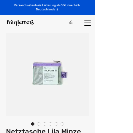
Versandkostenfreie Lieferung ab 60€ innerhalb
Deutschlands :)
Netztasche Lila Minze