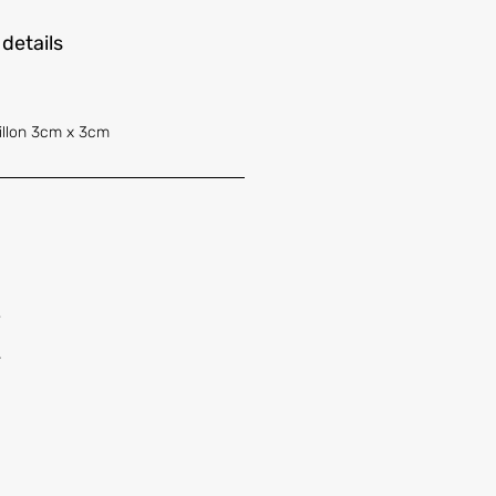
 details
llon 3cm x 3cm
s
r