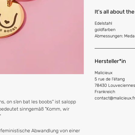
It's all about the
Edelstahl
goldfarben
Abmessungen: Medai
Hersteller*in
Malicieux
5 rue de l'étang
78430 Louvecienne
Frankreich
contact@malicieux.f
s, on s'en bat les boobs" ist salopp
 bedeutet sinngemäß "Komm, wir
"
 feministische Abwandlung von einer