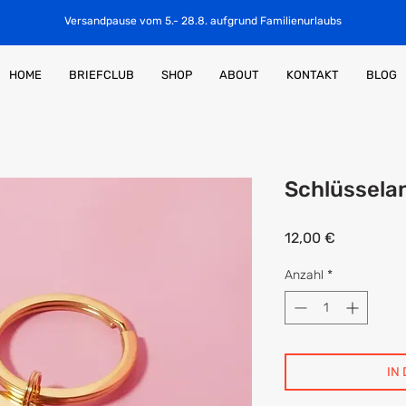
Versandpause vom 5.- 28.8. aufgrund Familienurlaubs
HOME
BRIEFCLUB
SHOP
ABOUT
KONTAKT
BLOG
Schlüssela
Preis
12,00 €
Anzahl
*
IN