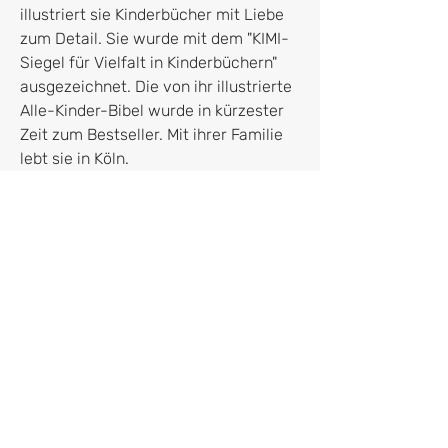
illustriert sie Kinderbücher mit Liebe
zum Detail. Sie wurde mit dem "KIMI-
Siegel für Vielfalt in Kinderbüchern"
ausgezeichnet. Die von ihr illustrierte
Alle-Kinder-Bibel wurde in kürzester
Zeit zum Bestseller. Mit ihrer Familie
lebt sie in Köln.
Bitte beachte, dass wir ohne
Dekoration liefern. Farben können von
der digitalen Darstellung leicht
abweichen.
It's all about the details
7. Auflage
Hersteller*in
Neukirchener Verlagsgesellschaft
ISBN: 9783761569030
Neukirchener Verlagsgesellschaft