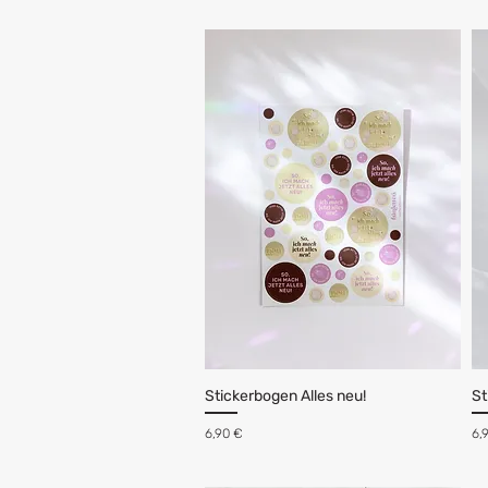
Stickerbogen Alles neu!
St
Preis
Pr
6,90 €
6,