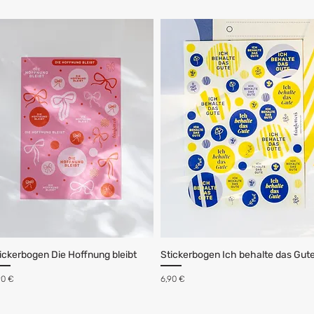
ickerbogen Die Hoffnung bleibt
Stickerbogen Ich behalte das Gut
eis
Preis
90 €
6,90 €