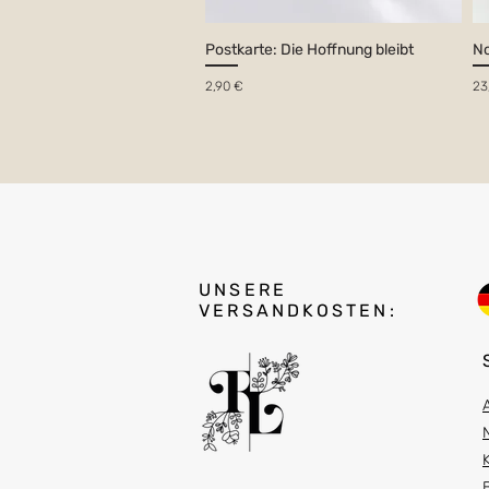
Postkarte: Die Hoffnung bleibt
No
Preis
Pr
2,90 €
23
UNSERE
VERSANDKOSTEN: