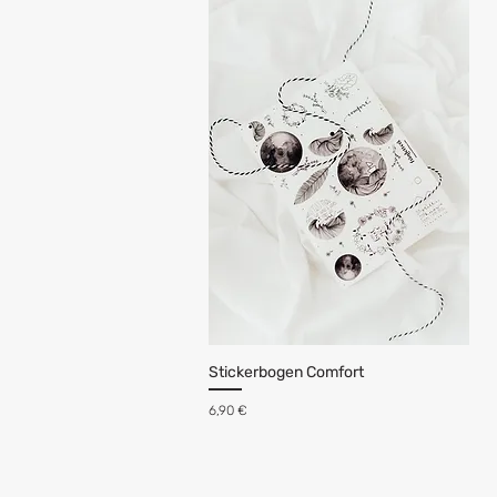
Stickerbogen Comfort
Preis
6,90 €