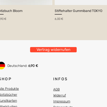
tizbuch Bloom
Stiftehalter Gummiband TOKYO
eis
Preis
,90 €
6,00 €
Vertrag widerrufen
Deutschland:
6,90 €
SHOP
INFOS
Alle Produkte
AGB
Notizbücher
Widerruf
Kunstkarten
Impressum
Bibelstudien