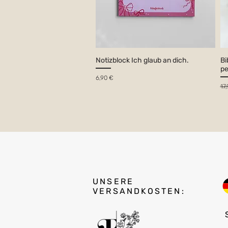
Notizblock Ich glaub an dich.
Bi
pe
Preis
6,90 €
St
17
UNSERE
VERSANDKOSTEN: