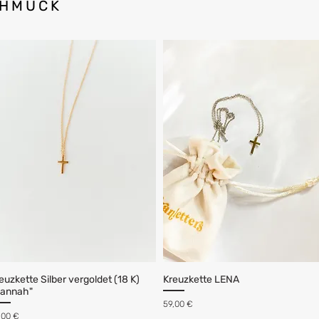
CHMUCK
euzkette Silber vergoldet (18 K)
Kreuzkette LENA
annah"
Preis
59,00 €
eis
,00 €