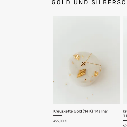
GOLD UND SILBERS
Kreuzkette Gold (14 K) "Malina"
Kr
"H
Preis
499,00 €
Pr
69