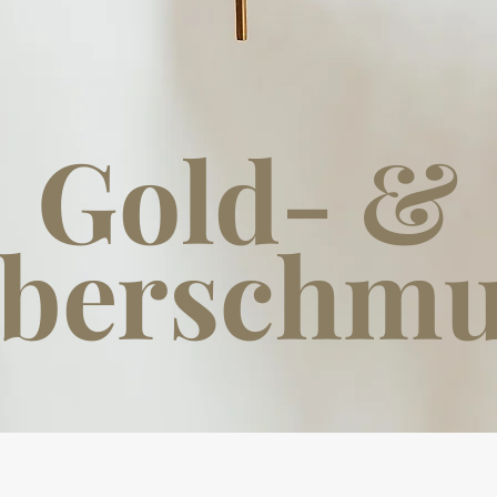
Gold- &
lberschm