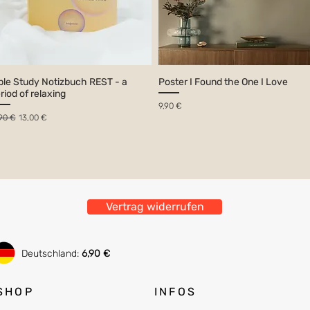
ble Study Notizbuch REST - a
Poster I Found the One I Love
riod of relaxing
Preis
9,90 €
andardpreis
Sale-Preis
,90 €
13,00 €
Vertrag widerrufen
Deutschland:
6,90 €
SHOP
INFOS