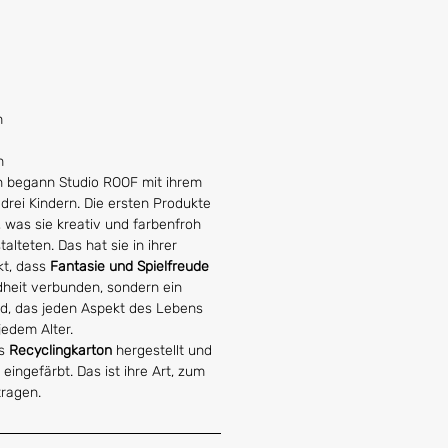
m
m
en begann Studio ROOF mit ihrem
 drei Kindern. Die ersten Produkte
was sie kreativ und farbenfroh
talteten. Das hat sie in ihrer
kt, dass
Fantasie und Spielfreude
ndheit verbunden, sondern ein
nd, das jeden Aspekt des Lebens
 jedem Alter.
us
Recyclingkarton
hergestellt und
eingefärbt. Das ist ihre Art, zum
ragen.