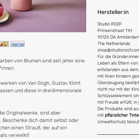
Hersteller:in
Studio ROOF
Prinsenstraat 11H
10125 DA Amsterda
The Netherlands
shop@studioroof.co
Für die Gründer:inn
rben von Blumen sind seit jeher eine
Leben als Eltern von
*innen.
entstanden aus dem, 
mit ihren Kindern ges
rwerken von Van Gogh, Gustav Klimt
Überzeugung bestär
nicht nur mit der Ki
 lassen und diese in dreidimensionale
Schlüsselelement si
mit Freude erfüllt, in
Die Produkte sind a
ie Originalwerke, sind aber
mit
pflanzlicher Tinte
g. Beschenke dich damit selbst oder
Umweltschutz beizut
hen einen Strauß, der auf ein
als verwelkt!