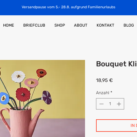
Versandpause vom 5.- 28.8. aufgrund Familienurlaubs
HOME
BRIEFCLUB
SHOP
ABOUT
KONTAKT
BLOG
Bouquet Kl
Preis
18,95 €
Anzahl
*
IN