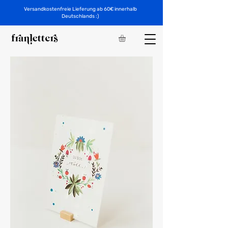
Versandkostenfreie Lieferung ab 60€ innerhalb
Deutschlands :)