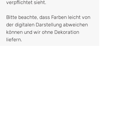
verpflichtet sieht.
Bitte beachte, dass Farben leicht von
der digitalen Darstellung abweichen
können und wir ohne Dekoration
liefern.
Hersteller*in
Block, The Forge,
Newport, St Germans,
Cornwall,
PL12 5NX
hello@blockdesign.co.uk
Vertrag widerrufen