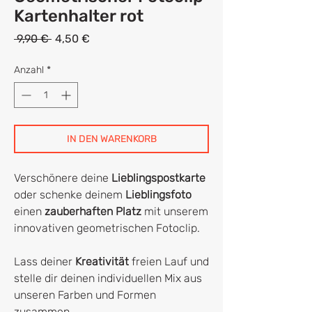
Kartenhalter rot
Standardpreis
Sale-
 9,90 € 
4,50 €
Preis
Anzahl
*
IN DEN WARENKORB
Verschönere deine
Lieblingspostkarte
oder schenke deinem
Lieblingsfoto
einen
zauberhaften Platz
mit unserem
innovativen geometrischen Fotoclip.
Lass deiner
Kreativität
freien Lauf und
stelle dir deinen individuellen Mix aus
unseren Farben und Formen
zusammen.