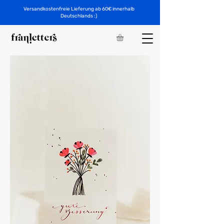
Versandkostenfreie Lieferung ab 60€ innerhalb
Deutschlands :)