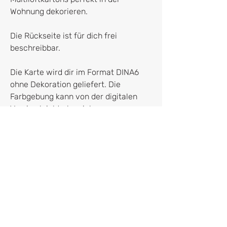
Wohnung dekorieren.
Die Rückseite ist für dich frei
beschreibbar.
Die Karte wird dir im Format DINA6
ohne Dekoration geliefert. Die
Farbgebung kann von der digitalen
Version leicht abweichen.
Hersteller:in
franletters
Dr. Franziska Kruppa
Roßmarkt 4
80331 München
franziska@franletters.com
Vertrag widerrufen