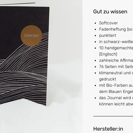
Gut zu wissen
Softcover
Fadenheftung (so b
punktiert
in schwarz-weiße
10 handgemachte I
(Englisch)
zahlreiche Affirma
76 Seiten mit Sei
klimaneutral und
gedruckt
mit Bio-Farben au
dem Blauen Engel
das Journal wird 
können leicht ab
Hersteller:in