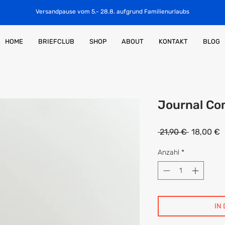
Versandpause vom 5.- 28.8. aufgrund Familienurlaubs
HOME
BRIEFCLUB
SHOP
ABOUT
KONTAKT
BLOG
Journal Co
Standard
S
 21,90 € 
18,00 €
P
Anzahl
*
IN