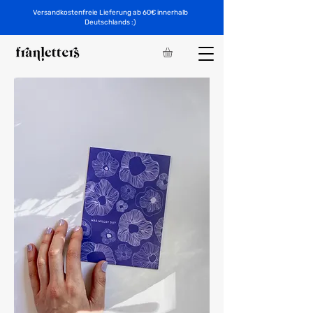
Versandkostenfreie Lieferung ab 60€ innerhalb
Deutschlands :)