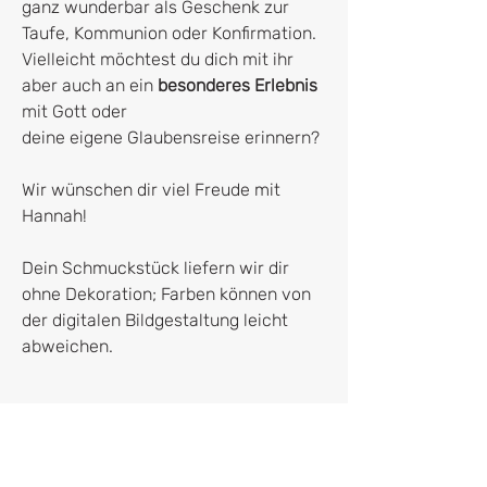
ganz wunderbar als Geschenk zur
Taufe, Kommunion oder Konfirmation.
Vielleicht möchtest du dich mit ihr
aber auch an ein
besonderes Erlebnis
mit Gott oder
deine eigene Glaubensreise erinnern?
Wir wünschen dir viel Freude mit
Hannah!
Dein Schmuckstück liefern wir dir
ohne Dekoration; Farben können von
der digitalen Bildgestaltung leicht
abweichen.
It's all about the details:
Die filigrane Halskette ist
nachhaltig
Hersteller*in
ethische Beschaffung