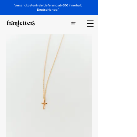
Versandkostenfreie Lieferung ab 60€ innerhalb
Deutschlands :)