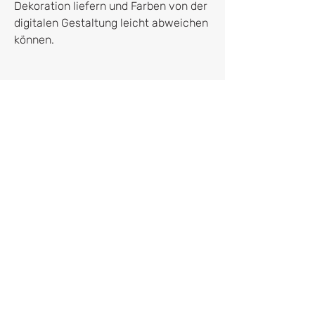
Dekoration liefern und Farben von der
digitalen Gestaltung leicht abweichen
können.
Hersteller*in
franletters
Dr. Franziska Kruppa
Roßmarkt 4
80331 München
franziska@franletters.com
Vertrag widerrufen