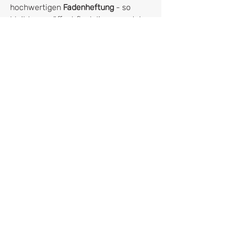
hochwertigen
Fadenheftung
- so
bleibt es geöffnet flach liegen und du
kannst es "falzen", ohne dass Seiten
herausfallen würden.
Durch das
Softcover
und den dünnen
Rücken sowie die Größe in
DINA5
passt es easy in deine Handtasche
und ist auch dein treuer Begleiter auf
Reisen.
Wir liefern ohne Dekoration. Farben
können von der digitalen Gestaltung
leicht abweichen.
Hersteller*in
franletters