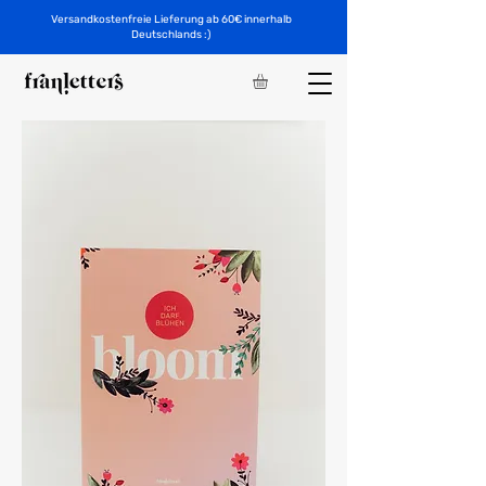
Versandkostenfreie Lieferung ab 60€ innerhalb
Deutschlands :)