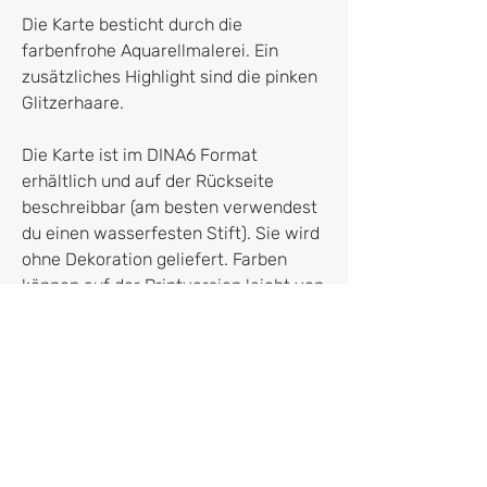
Die Karte besticht durch die
farbenfrohe Aquarellmalerei. Ein
zusätzliches Highlight sind die pinken
Glitzerhaare.
Die Karte ist im DINA6 Format
erhältlich und auf der Rückseite
beschreibbar (am besten verwendest
du einen wasserfesten Stift). Sie wird
ohne Dekoration geliefert. Farben
können auf der Printversion leicht von
der digitalen Version abweichen.
Hersteller*in
franletters
Dr. Franziska Kruppa
Roßmarkt 4