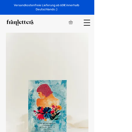
Versandkostenfreie Lieferung ab 60€ innerhalb
Deutschlands :)