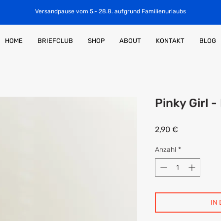
Versandpause vom 5.- 28.8. aufgrund Familienurlaubs
HOME
BRIEFCLUB
SHOP
ABOUT
KONTAKT
BLOG
Pinky Girl -
Preis
2,90 €
Anzahl
*
IN