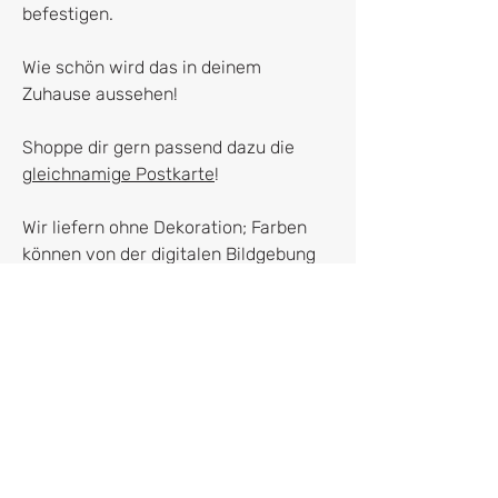
befestigen.
Wie schön wird das in deinem
Zuhause aussehen!
Shoppe dir gern passend dazu die
gleichnamige Postkarte
!
Wir liefern ohne Dekoration; Farben
können von der digitalen Bildgebung
leicht abweichen.
Hersteller*in
franletters
Dr. Franziska Kruppa
Roßmarkt 4
80331 München