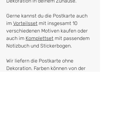
Dekoration in deinem Zuhause.
Gerne kannst du die Postkarte auch
im
Vorteilsset
mit insgesamt 10
verschiedenen Motiven kaufen oder
auch im
Komplettset
mit passendem
Notizbuch und Stickerbogen.
Wir liefern die Postkarte ohne
Dekoration. Farben können von der
digitalen Gestaltung leicht abweichen.
Hersteller:in
franletters
Dr. Franziska Kruppa
Roßmarkt 4
80331 München
franziska@franletters.com
Vertrag widerrufen