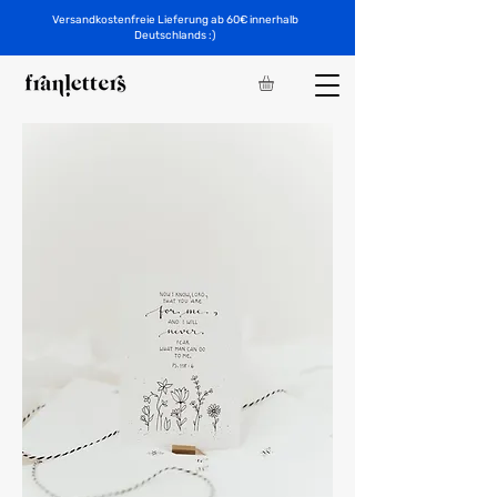
Versandkostenfreie Lieferung ab 60€ innerhalb
Deutschlands :)