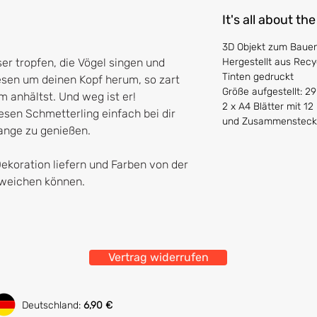
It's all about the
3D Objekt zum Bauen,
ser tropfen, die Vögel singen und
Hergestellt aus Recy
Tinten gedruckt
Wesen um deinen Kopf herum, so zart
Größe aufgestellt: 29
m anhältst. Und weg ist er!
2 x A4 Blätter mit 1
esen Schmetterling einfach bei dir
und Zusammenstec
ange zu genießen.
Dekoration liefern und Farben von der
abweichen können.
Vertrag widerrufen
Deutschland:
6,90 €