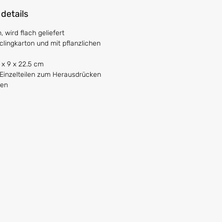
 details
 wird flach geliefert
clingkarton und mit pflanzlichen
 x 9 x 22.5 cm
2 Einzelteilen zum Herausdrücken
ken