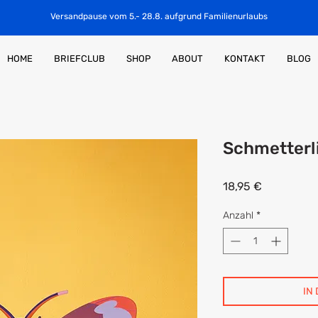
Versandpause vom 5.- 28.8. aufgrund Familienurlaubs
HOME
BRIEFCLUB
SHOP
ABOUT
KONTAKT
BLOG
Schmetterli
Preis
18,95 €
Anzahl
*
IN