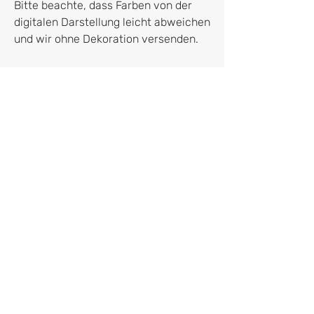
Bitte beachte, dass Farben von der
digitalen Darstellung leicht abweichen
und wir ohne Dekoration versenden.
Hersteller:in
HERR&FRAUHEMPEL GmbH
Leonie und Dominik Hempelmann
Bremer Weg 2
32683 Barntrup
frage@herrundfrauhempel.de
Vertrag widerrufen
UNSERE VERSANDKOSTEN: