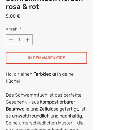
rosa & rot
Preis
5,00 €
Anzahl
*
IN DEN WARENKORB
Hol dir einen
Farbklecks
in deine
Küche!
Das Schwammtuch ist das perfekte
Geschenk - aus
kompostierbarer
Baumwolle und Zellulose
gefertigt, ist
es
umweltfreundlich und nachhaltig
.
Seine unterschiedlichen Muster - die
du super miteinander kombinieren