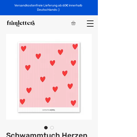
Versandkostenfreie Lieferung ab 60€ innerhalb
Deutschlands :)
Schwammtuch Herzen