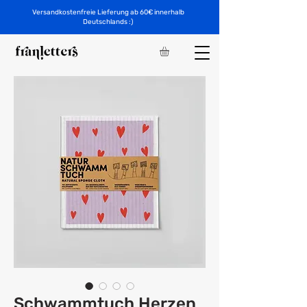
Versandkostenfreie Lieferung ab 60€ innerhalb
Deutschlands :)
Schwammtuch Herzen