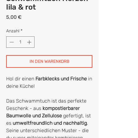
lila & rot
Preis
5,00 €
Anzahl
*
IN DEN WARENKORB
Hol dir einen
Farbklecks und Frische
in
deine Küche!
Das Schwammtuch ist das perfekte
Geschenk - aus
kompostierbarer
Baumwolle und Zellulose
gefertigt, ist
es
umweltfreundlich und nachhaltig
.
Seine unterschiedlichen Muster - die
du super miteinander kombinieren