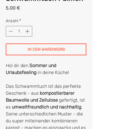
Preis
5,00 €
Anzahl
*
IN DEN WARENKORB
Hol dir den
Sommer und
Urlaubsfeeling
in deine Küche!
Das Schwammtuch ist das perfekte
Geschenk - aus
kompostierbarer
Baumwolle und Zellulose
gefertigt, ist
es
umweltfreundlich und nachhaltig
.
Seine unterschiedlichen Muster - die
du super miteinander kombinieren
kannst - machen es einzigartig und es