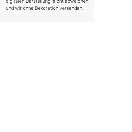
digitalen Darstellung leicht abweichen
und wir ohne Dekoration versenden.
Hersteller:in
HERR&FRAUHEMPEL GmbH
Leonie und Dominik Hempelmann
Bremer Weg 2
32683 Barntrup
frage@herrundfrauhempel.de
Vertrag widerrufen
UNSERE VERSANDKOSTEN:
Deutschland:
6,90 €