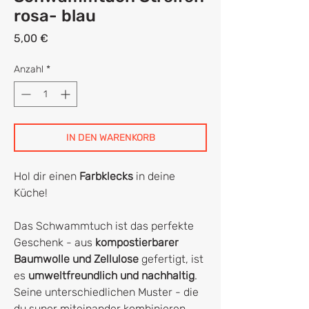
rosa- blau
Preis
5,00 €
Anzahl
*
IN DEN WARENKORB
Hol dir einen
Farbklecks
in deine
Küche!
Das Schwammtuch ist das perfekte
Geschenk - aus
kompostierbarer
Baumwolle und Zellulose
gefertigt, ist
es
umweltfreundlich und nachhaltig
.
Seine unterschiedlichen Muster - die
du super miteinander kombinieren