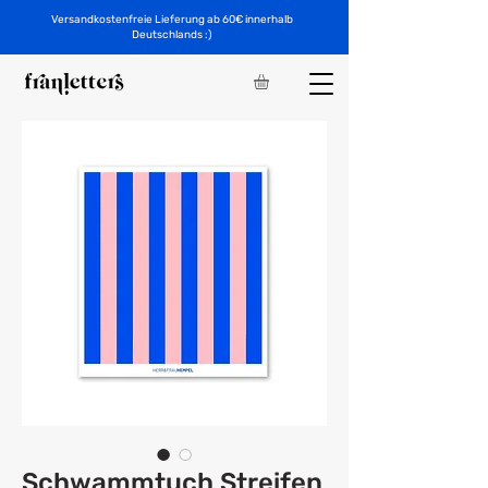
Versandkostenfreie Lieferung ab 60€ innerhalb
Deutschlands :)
Schwammtuch Streifen