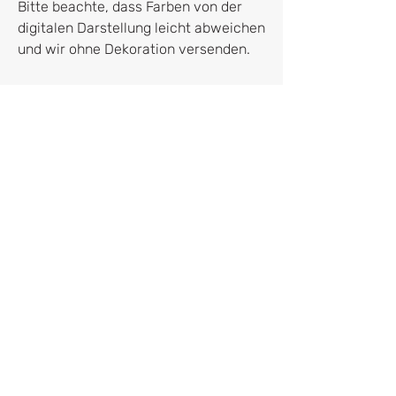
Bitte beachte, dass Farben von der
digitalen Darstellung leicht abweichen
und wir ohne Dekoration versenden.
Hersteller:in
HERR&FRAUHEMPEL GmbH
Leonie und Dominik Hempelmann
Bremer Weg 2
32683 Barntrup
frage@herrundfrauhempel.de
Vertrag widerrufen
UNSERE VERSANDKOSTEN: