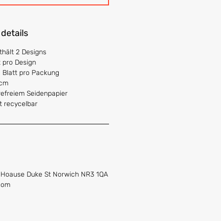
 details
hält 2 Designs
t pro Design
 Blatt pro Packung
0cm
refreiem Seidenpapier
t recycelbar
s Hoause Duke St Norwich NR3 1QA
com