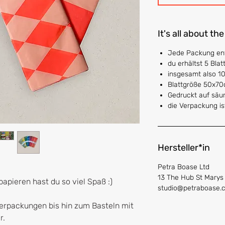
It's all about the
Jede Packung ent
du erhältst 5 Blat
insgesamt also 10
Blattgröße 50x7
Gedruckt auf säu
die Verpackung is
Hersteller*in
Petra Boase Ltd
13 The Hub St Mary
apieren hast du so viel Spaß :)
studio@petraboase.
rpackungen bis hin zum Basteln mit
r.