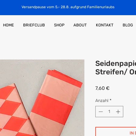
Versandpause vom 5.- 28.8. aufgrund Familienurlaubs
HOME
BRIEFCLUB
SHOP
ABOUT
KONTAKT
BLOG
Seidenpapi
Streifen/ O
Preis
7,60 €
Anzahl
*
IN