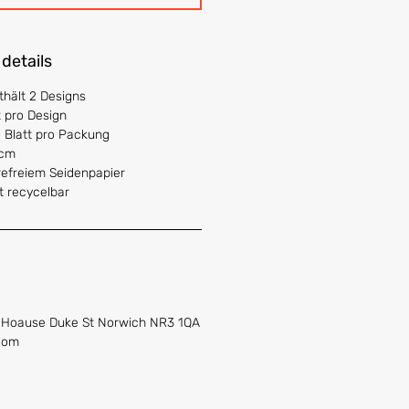
 details
hält 2 Designs
t pro Design
 Blatt pro Packung
0cm
refreiem Seidenpapier
t recycelbar
s Hoause Duke St Norwich NR3 1QA
com