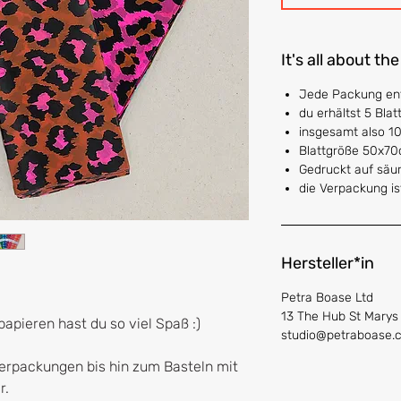
It's all about the
Jede Packung ent
du erhältst 5 Blat
insgesamt also 10
Blattgröße 50x7
Gedruckt auf säu
die Verpackung is
Hersteller*in
Petra Boase Ltd
13 The Hub St Mary
apieren hast du so viel Spaß :)
studio@petraboase.
rpackungen bis hin zum Basteln mit
r.