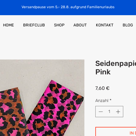
Versandpause vom 5.- 28.8. aufgrund Familienurlaubs
HOME
BRIEFCLUB
SHOP
ABOUT
KONTAKT
BLOG
Seidenpapi
Pink
Preis
7,60 €
Anzahl
*
IN