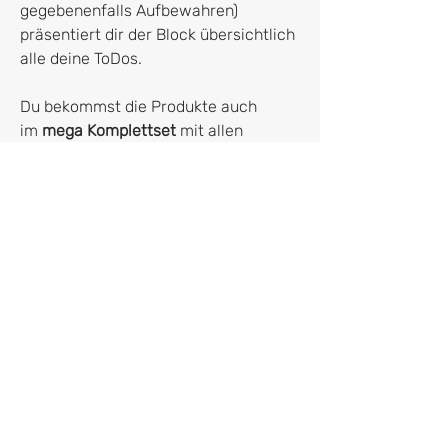
gegebenenfalls Aufbewahren)
präsentiert dir der Block übersichtlich
alle deine ToDos.
Du bekommst die Produkte auch
im
mega Komplettset
mit allen
anderen der Agapé- Serie - Dort
sogar geschenkt :)
Bitte beachte, dass wir ohne
Dekoration liefern und Farben von der
digitalen Gestaltung leicht abweichen
können.
Hersteller*in
franletters
Dr. Franziska Kruppa
Roßmarkt 4