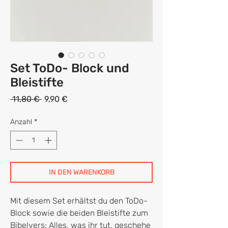
Set ToDo- Block und
Bleistifte
Standardpreis
Sale-
 11,80 € 
9,90 €
Preis
Anzahl
*
IN DEN WARENKORB
Mit diesem Set erhältst du den ToDo-
Block sowie die beiden Bleistifte zum
Bibelvers: Alles, was ihr tut, geschehe