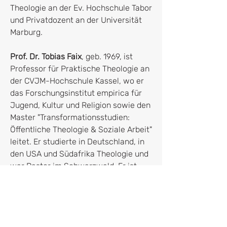
Theologie an der Ev. Hochschule Tabor
und Privatdozent an der Universität
Marburg.
Prof. Dr. Tobias Faix
, geb. 1969, ist
Professor für Praktische Theologie an
der CVJM-Hochschule Kassel, wo er
das Forschungsinstitut empirica für
Jugend, Kultur und Religion sowie den
Master "Transformationsstudien:
Öffentliche Theologie & Soziale Arbeit"
leitet. Er studierte in Deutschland, in
den USA und Südafrika Theologie und
war Pastor im Schwarzwald. Er ist
Mitglied der Landessynode der EKKW
und dem Kammernetzwerk der EKD.
Bitte beachte, dass wir ohne
Dekoration liefern. Farben können von