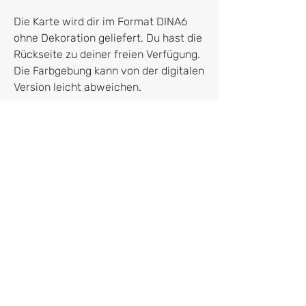
Die Karte wird dir im Format DINA6
ohne Dekoration geliefert. Du hast die
Rückseite zu deiner freien Verfügung.
Die Farbgebung kann von der digitalen
Version leicht abweichen.
Hersteller*in
franletters
Dr. Franziska Kruppa
Roßmarkt 4
80331 München
franziska@franletters.com
Vertrag widerrufen