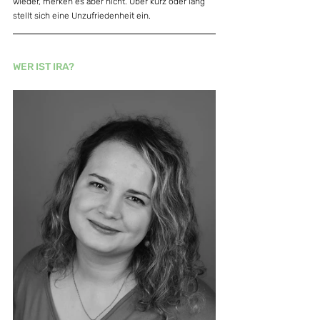
wieder, merken es aber nicht. Über kurz oder lang 
stellt sich eine Unzufriedenheit ein.
WER IST IRA?