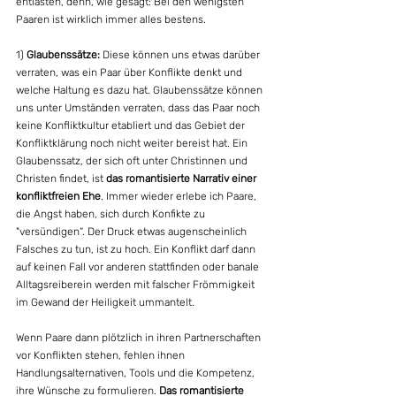
entlasten, denn, wie gesagt: Bei den wenigsten 
Paaren ist wirklich immer alles bestens.
1) 
Glaubenssätze:
 Diese können uns etwas darüber 
verraten, was ein Paar über Konflikte denkt und 
welche Haltung es dazu hat. Glaubenssätze können 
uns unter Umständen verraten, dass das Paar noch 
keine Konfliktkultur etabliert und das Gebiet der 
Konfliktklärung noch nicht weiter bereist hat. Ein 
Glaubenssatz, der sich oft unter Christinnen und 
Christen findet, ist 
das romantisierte Narrativ einer 
konfliktfreien Ehe
. Immer wieder erlebe ich Paare, 
die Angst haben, sich durch Konfikte zu 
"versündigen“. Der Druck etwas augenscheinlich 
Falsches zu tun, ist zu hoch. Ein Konflikt darf dann 
auf keinen Fall vor anderen stattfinden oder banale 
Alltagsreiberein werden mit falscher Frömmigkeit 
im Gewand der Heiligkeit ummantelt.
Wenn Paare dann plötzlich in ihren Partnerschaften 
vor Konflikten stehen, fehlen ihnen 
Handlungsalternativen, Tools und die Kompetenz, 
ihre Wünsche zu formulieren. 
Das romantisierte 