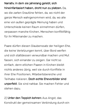
Narrativ, in dem sie jahrelang gelebt, sich 
hineinfantasiert haben, droht nun zu platzen.
 Da, 
wo die zarten Grautöne fehlen, da, wo nicht der 
ganze Mensch wahrgenommen wird, da, wo alle 
eine von außen geprägte Meinung haben und 
Unterschiede keinen Raum einnehmen dürfen, 
verpassen manche Kirchen, Menschen konfliktfähig 
für ihr Miteinander zu machen.
Paare dürfen diesen Glaubenssatz der heiligen Ehe, 
die keine Verletzungen kennt, über Bord werfen 
und sich stattdessen verwundbar machen und Mut 
fassen, sich einander zu zeigen. Gar nicht so 
einfach, denn etlichen Paaren in Kirchen bleibt 
nichts anderes übrig, weil sie durch Konflikte in 
ihrer Ehe Positionen, Mitarbeitsbereiche und 
Teilhabe riskieren.
 Doch echte Ehevorbilder sind 
unperfekt
. Sie sind nahbar. Sie machen Fehler und 
stehen dazu.
2) 
Unter den Teppich kehren:
 Aus Angst, das 
Konstrukt der gemeinsamen Verbindung durch ein 