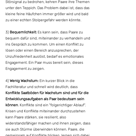
Störsignal zu bedrohen, kehren Paare ihre Themen 
unter den Teppich. Das Problem dabei ist, dass das 
kleine feine Häufchen immer größer wird und bald 
zu einer echten Stolpergefahr werden könnte.
3) 
Bequemlichkeit:
 Es kann sein, dass Paare zu 
bequem dafür sind, miteinander zu verhandeln und 
ins Gespräch zu kommen. Um einen Konflikt zu 
lösen oder einen Bereich anzusprechen, der 
Unzufriedenheit auslöst, bedarf es emotionales 
Engagement. Ein Paar muss bereit sein, dieses 
Engagement zu zeigen.
4) 
Wenig Wachstum:
 Ein kurzer Blick in die 
Fachliteratur und schnell wird deutlich, dass 
Konflikte Saatböden für Wachstum sind und für die 
Entwicklungsaufgaben als Paar bedeutsam sein 
können
. Konflikte sind ein "folgerichtiger Ablauf“. 
Krisen und Konflikte miteinander durchzustehen 
kann Paare stärken, sie resilient, also 
widerstandsfähiger machen und ihnen zeigen, dass 
sie auch Stürme überwinden können. Paare, die 
gemeinsam auf Konflikte blicken, lernen sich dabei 