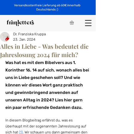
Versandkostenfreie Lieferung ab 60€ innerhalb
Deutschlands :)
Dr. Franziska Kruppa
23. Jan. 2024
Alles in Liebe - Was bedeutet die
Jahreslosung 2024 für mich?
Was hat es mit dem Bibelvers aus 1. 
Korinther 16, 14 auf sich, wonach alles bei 
uns in Liebe geschehen soll? Und wie 
können wir dieses Wort ganz praktisch 
und gewinnbringend anwenden auf 
unseren Alltag in 2024? Lies hier gern 
ein paar erfrischende Gedanken dazu.
In diesem Blogbeitrag erfährst du, was es 
überhaupt mit der sogenannten Jahreslosung auf 
sich hat 
(1)
. Wir schauen uns dann gemeinsam den 