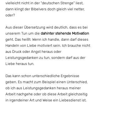
vielleicht nicht in der "deutschen Strenge" liest, 
dann klingt der Bibelvers doch gleich viel netter, 
oder?
Aus dieser Übersetzung wird deutlich, dass es bei 
unserem Tun um die 
dahinter stehende Motivation
geht. Das heißt: Wenn ich handle, dann darf dieses 
Handeln von Liebe motiviert sein. Ich brauche nicht 
aus Druck oder Angst heraus oder 
Leistungsgedanken zu tun, sondern darf aus der 
Liebe heraus tun.
Das kann schon unterschiedliche Ergebnisse 
geben. Es macht zum Beispiel einen Unterschied, 
ob ich aus Leistungsgedanken heraus meiner 
Arbeit nachgehe oder ob diese Arbeit gleichzeitig 
in irgendeiner Art und Weise ein Liebesdienst ist. 
Es ist ein Unterschied, ob meine Motivation beim 
Treffen anderer Menschen ist, dass ich für meine 
eigenen Zwecke mein Netzwerk erweitere oder ob 
ich in Liebe den Mensch sehen kann, der vor mir 
steht. Wenn ich mich außerdem geliebt und damit 