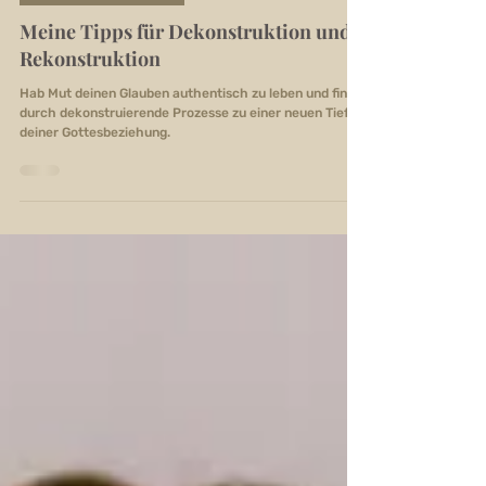
29. Aug. 2024
FEMINISTISCH GLAUBEN
Meine Tipps für Dekonstruktion und
Rekonstruktion
Hab Mut deinen Glauben authentisch zu leben und finde
durch dekonstruierende Prozesse zu einer neuen Tiefe
deiner Gottesbeziehung.