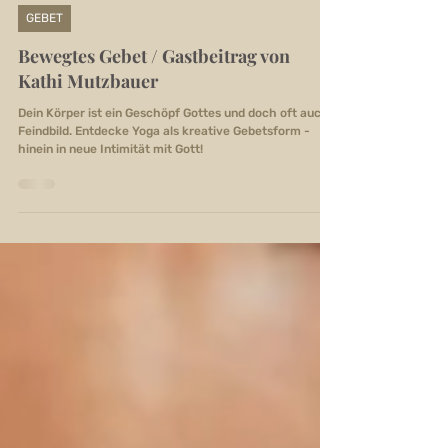
19. Apr. 2024
GEBET
Bewegtes Gebet / Gastbeitrag von
Kathi Mutzbauer
Dein Körper ist ein Geschöpf Gottes und doch oft auch
Feindbild. Entdecke Yoga als kreative Gebetsform -
hinein in neue Intimität mit Gott!