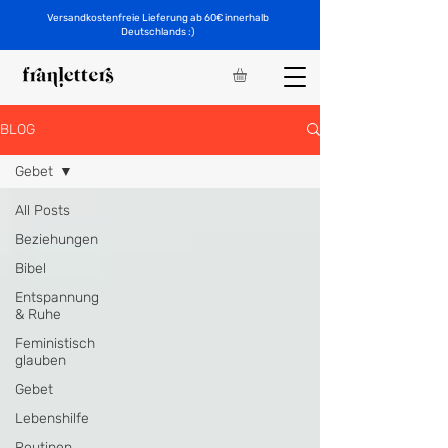
Versandkostenfreie Lieferung ab 60€ innerhalb
Deutschlands :)
BLOG
Gebet
All Posts
Beziehungen
Bibel
Entspannung
& Ruhe
Feministisch
glauben
Gebet
Lebenshilfe
Routinen