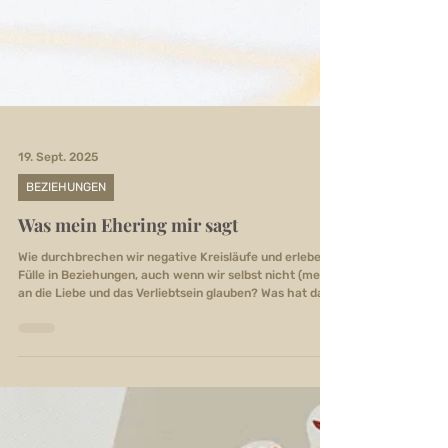
19. Sept. 2025
BEZIEHUNGEN
Was mein Ehering mir sagt
Wie durchbrechen wir negative Kreisläufe und erleben
Fülle in Beziehungen, auch wenn wir selbst nicht (mehr)
an die Liebe und das Verliebtsein glauben? Was hat das
mit Trauma und Glaubenssätzen sowie toxischen