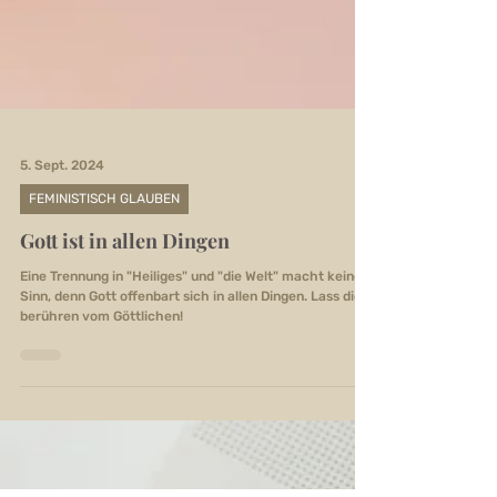
5. Sept. 2024
FEMINISTISCH GLAUBEN
Gott ist in allen Dingen
Eine Trennung in "Heiliges" und "die Welt" macht keinen
Sinn, denn Gott offenbart sich in allen Dingen. Lass dich
berühren vom Göttlichen!