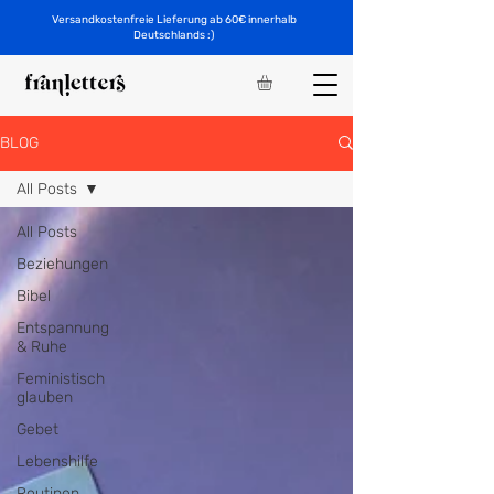
Versandkostenfreie Lieferung ab 60€ innerhalb
Deutschlands :)
BLOG
All Posts
All Posts
Beziehungen
Bibel
Entspannung
& Ruhe
Feministisch
glauben
Gebet
Lebenshilfe
Routinen