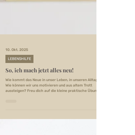
10. Okt. 2025
LEBENSHILFE
So, ich mach jetzt alles neu!
Wie kommt das Neue in unser Leben, in unseren Alltag?
Wie können wir uns motivieren und aus altem Trott
aussteigen? Freu dich auf die kleine praktische Übung
in diesem Blogbeitrag und kreiere heute schon Neues!